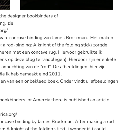
the designer bookbinders of
ng. zie
org/
d van concave binding van James Brockman. Het maken
 a rod-binding: A knight of the folding stick) zorgde
neren met een concave rug. Hiervoor gebruikte ik
ns op deze blog te raadplegen). Hierdoor zijn er enkele
aanhechting van de “rod”. De afbeeldingen hier zijn
ie ik heb gemaakt eind 2011.
zien van een onbekleed boek. Onder vindt u afbeeldingen
bookbinders
of
Amercia
there is published
an article
ica.org/
concave
binding
by James
Brockman
.
After m
aking a
rod
ng:
A
knight
of the
folding
stick)
i wonder if i could