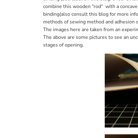
combine
this
wooden “
rod
“
with
a concave
binding
(
also
consult
this blog
for more info
methods of
sewing
method
and
adhesion o
The images
here
are taken from
an experi
The above are
some pictures
to see
an
un
stages of
opening.