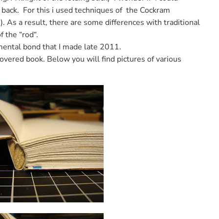
back.
For this i
used
techniques of
the
Cockram
).
As a result
, there are
some differences
with traditional
f
the “
rod
“
.
mental
bond
that I made
late 2011.
covered
book.
Below
you will find pictures
of
various