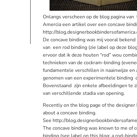
Onlangs verscheen op de blog pagina van 
Amercia een artikel over een concave bindi
http://blog.designerbookbindersofamerica.
De concave binding was mij vooral beken
van een rod binding (zie label op deze blog:
ervoor dat ik deze houten “rod” wou combi
technieken van de cockram-binding (evenee
fundamentele verschillen in naainwijze en 
genomen van een experimentele binding d
Bovenstaand zijn enkele afbeeldingen te 
van verschillende stadia van opening.
Recently
on the blog
page
of
the designer
about a
concave
binding.
See
http://blog.designerbookbindersofamer
The concave
binding was
known
to me
of 
binding
(see
label on this
blog
: a
rod
–
bindi