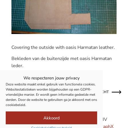
Covering the outside with oasis Harmatan leather.
Bekleden van de buitenzijde met oasis Harmatan
leder.
We respecteren jouw privacy
Deze website maakt enkel gebruik van functionele cookies.
Websitestatistieken worden bijgehouden op een GDPR-
OUDER BERICHT
NIEUWER BERICHT
vriendelijke manier. Er wordt geen informatie gedeelde met
derden. Door de website te gebruiken ga je akkoord met ons
cookiebeleid.
Akkoord
© 2011-2026 Boekbinderij Van Camp BV
Privacy
|
Cookies
| Site powered by
Pure GraphX