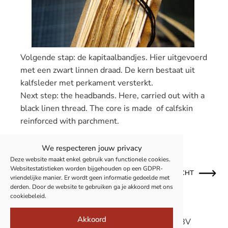
Volgende stap: de kapitaalbandjes. Hier uitgevoerd
met een zwart linnen draad. De kern bestaat uit
kalfsleder met perkament versterkt.
Next step:
the
headbands
.
Here,
carried out with
a
black
linen thread
.
The
core is made of
calfskin
reinforced with
parchment
.
We respecteren jouw privacy
Deze website maakt enkel gebruik van functionele cookies.
Websitestatistieken worden bijgehouden op een GDPR-
OUDER BERICHT
NIEUWER BERICHT
vriendelijke manier. Er wordt geen informatie gedeelde met
derden. Door de website te gebruiken ga je akkoord met ons
cookiebeleid.
Akkoord
© 2011-2026 Boekbinderij Van Camp BV