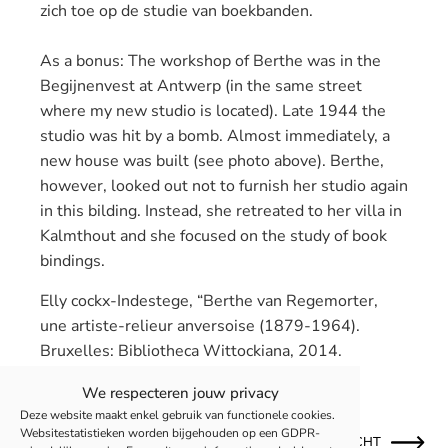
zich toe op de studie van boekbanden.
As a bonus
:
The workshop
of Berthe
was in the
Begijnen
vest
at Antwerp (
in the same street
where my
new studio
is located)
.
Late 1944
the
studio
was hit by
a bomb.
Almost immediately,
a
new house
was built (
see photo
above
)
.
Berthe
,
however,
looked
out not
to furnish
her studio
again
in this bilding.
Instead,
she
retreated to
her villa in
Kalmthout
and
she
focused on
the study of
book
bindings.
Elly cockx-Indestege, “Berthe van Regemorter,
une artiste-relieur anversoise (1879-1964).
Bruxelles: Bibliotheca Wittockiana, 2014.
We respecteren jouw privacy
Deze website maakt enkel gebruik van functionele cookies.
Websitestatistieken worden bijgehouden op een GDPR-
OUDER BERICHT
NIEUWER BERICHT