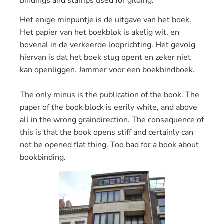
bindings
and
stamps used for gilding.
Het enige minpuntje is de uitgave van het boek.
Het papier van het boekblok is akelig wit, en
bovenal in de verkeerde looprichting. Het gevolg
hiervan is dat het boek stug opent en zeker niet
kan openliggen. Jammer voor een boekbindboek.
The only
minus is the
publication
of the book.
The
paper of
the book block
is eerily
white,
and above
all
in the wrong
grain
direction
.
The consequence
of
this is that
the book opens
stiff
and certainly can
not
be
opened flat thing
.
Too bad for
a book about
bookbinding
.