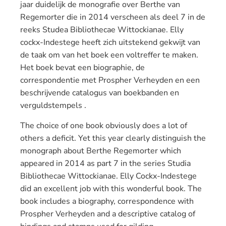
jaar duidelijk de monografie over Berthe van
Regemorter die in 2014 verscheen als deel 7 in de
reeks Studea Bibliothecae Wittockianae. Elly
cockx-Indestege heeft zich uitstekend gekwijt van
de taak om van het boek een voltreffer te maken.
Het boek bevat een biographie, de
correspondentie met Prospher Verheyden en een
beschrijvende catalogus van boekbanden en
verguldstempels .
The choice of
one book
obviously
does a lot of
others a
deficit.
Yet
this year
clearly
distinguish
the
monograph about
Berthe
Regemorter
which
appeared
in 2014
as
part 7
in the series
Studia
Bibliothecae
Wittockianae
.
Elly Cockx-Indestege
did an
excellent
job with this wonderful
book.
The
book includes
a
biography,
correspondence with
Prospher
Verheyden and
a descriptive
catalog
of