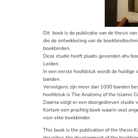
Dit boek is de publicatie van de thesis van
die de ontwikkeling van de boekbindtechnie
boekbinden.
Deze studie heeft plaats gevonden ahv boek
Leiden.
In een eerste hoofdstuk wordt de huidige 
banden.
Vervolgens zijn meer dan 1000 banden be
hoofdstuk is The Anatomy of the Islamic C
Daarna volgt er een doorgedreven studie v
Kortom een prachtig boek waarin veel on
voor elke boekbinder.
This book is
the publication of the
thesis
K
describes the development of
the
bookbin