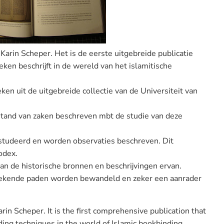
 Karin Scheper. Het is de eerste uitgebreide publicatie
ken beschrijft in de wereld van het islamitische
en uit de uitgebreide collectie van de Universiteit van
stand van zaken beschreven mbt de studie van deze
studeerd en worden observaties beschreven. Dit
odex.
an de historische bronnen en beschrijvingen ervan.
gekende paden worden bewandeld en zeker een aanrader
arin
Scheper
.
It is the
first comprehensive
publication that
ding
techniques in the world
of Islamic
bookbinding.