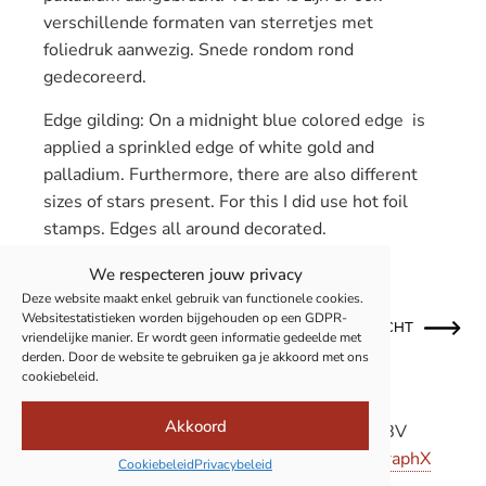
verschillende formaten van sterretjes met
foliedruk aanwezig. Snede rondom rond
gedecoreerd.
Edge g
ilding:
On a
midnight blue
colored
edge is
applied a sprinkled edge of
white
gold and
palladium
.
Furthermore,
there are also different
sizes
of
stars
present
.
For this I did use hot foil
stamps. Edges
all around
decorated.
We respecteren jouw privacy
Deze website maakt enkel gebruik van functionele cookies.
Websitestatistieken worden bijgehouden op een GDPR-
OUDER BERICHT
NIEUWER BERICHT
vriendelijke manier. Er wordt geen informatie gedeelde met
derden. Door de website te gebruiken ga je akkoord met ons
cookiebeleid.
Akkoord
© 2011-2026 Boekbinderij Van Camp BV
Privacy
|
Cookies
| Site powered by
Pure GraphX
Cookiebeleid
Privacybeleid