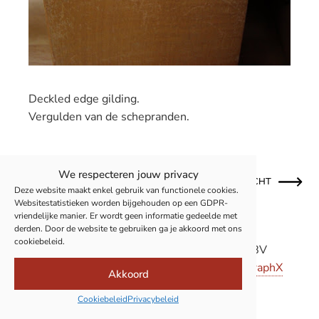
Deckled edge gilding.
Vergulden van de schepranden.
We respecteren jouw privacy
OUDER BERICHT
NIEUWER BERICHT
Deze website maakt enkel gebruik van functionele cookies.
Websitestatistieken worden bijgehouden op een GDPR-
vriendelijke manier. Er wordt geen informatie gedeelde met
derden. Door de website te gebruiken ga je akkoord met ons
cookiebeleid.
© 2011-2026 Boekbinderij Van Camp BV
Privacy
|
Cookies
| Site powered by
Pure GraphX
Akkoord
Cookiebeleid
Privacybeleid